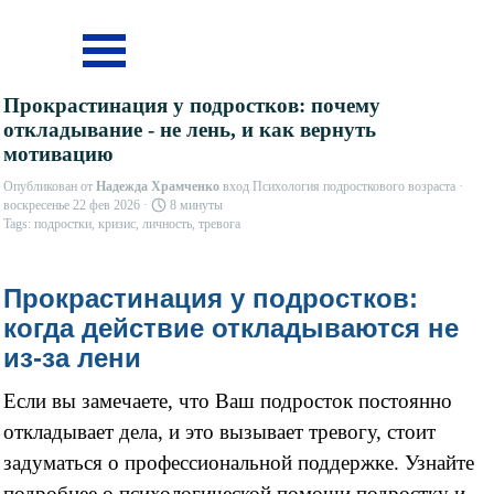
Перейти к контенту
Пропустить меню
Прокрастинация у подростков: почему
откладывание - не лень, и как вернуть
мотивацию
Опубликован от
Надежда Храмченко
вход
Психология подросткового возраста
·
воскресенье 22 фев 2026 ·
8 минуты
Tags:
подростки
,
кризис
,
личность
,
тревога
Прокрастинация у подростков:
когда действие откладываются не
из-за лени
Если вы замечаете, что Ваш подросток постоянно
откладывает дела, и это вызывает тревогу, стоит
задуматься о профессиональной поддержке. Узнайте
подробнее о психологической помощи подростку и