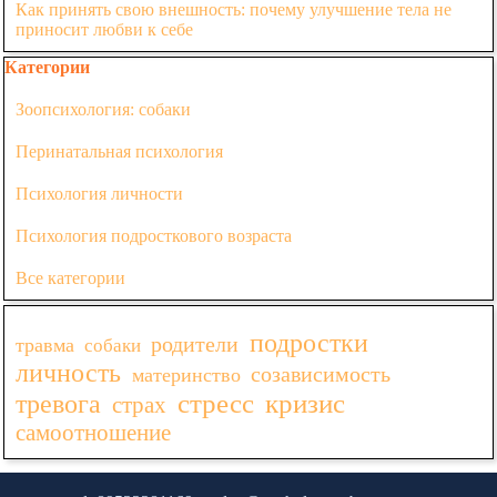
Как принять свою внешность: почему улучшение тела не
приносит любви к себе
Пропустить блок Категории
Категории
Зоопсихология: собаки
Перинатальная психология
Психология личности
Психология подросткового возраста
Все категории
Пропустить блок
подростки
родители
травма
собаки
личность
созависимость
материнство
стресс
кризис
тревога
страх
самоотношение