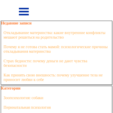
Перейти к контенту
Пропустить меню
Пропустить блок Недавние записи
Недавние записи
Откладывание материнства: какие внутренние конфликты
мешают решиться на родительство
Почему я не готова стать мамой: психологические причины
откладывания материнства
Страх бедности: почему деньги не дают чувства
безопасности
Как принять свою внешность: почему улучшение тела не
приносит любви к себе
Пропустить блок Категории
Категории
Зоопсихология: собаки
Перинатальная психология