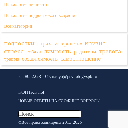
Психология личности
Психология подросткового возраста
Все категории
Пропустить блок
кризис
подростки
страх
материнство
стресс
личность
тревога
родители
собаки
самоотношение
созависимость
травма
tel: 89522281169, nadya@psyhologvspb.ru
КОНТАКТЫ
НОВЫЕ ОТВЕТЫ НА СЛОЖНЫЕ ВОПРОСЫ
©Все права защищены 2013-2026