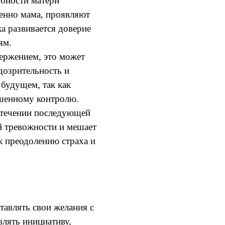
обности матери
бенно мама, проявляют
ка развивается доверие
ям.
вержением, это может
дозрительность и
 будущем, так как
ышенному контролю.
в течении последующей
й тревожности и мешает
 преодолению страха и
тавлять свои желания с
влять инициативу,