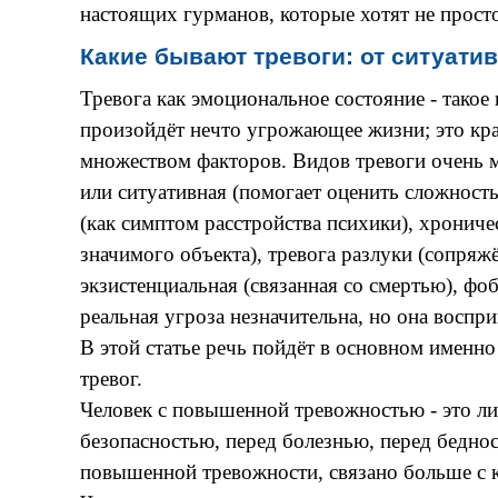
настоящих гурманов, которые хотят не просто
Какие бывают тревоги: от ситуати
Тревога как эмоциональное состояние - тако
произойдёт нечто угрожающее жизни; это кра
множеством факторов. Видов тревоги очень м
или ситуативная (помогает оценить сложност
(как симптом расстройства психики), хрониче
значимого объекта), тревога разлуки (сопряж
экзистенциальная (связанная со смертью), ф
реальная угроза незначительна, но она воспри
В этой статье речь пойдёт в основном именно
тревог.
Человек с повышенной тревожностью - это ли
безопасностью, перед болезнью, перед беднос
повышенной тревожности, связано больше с