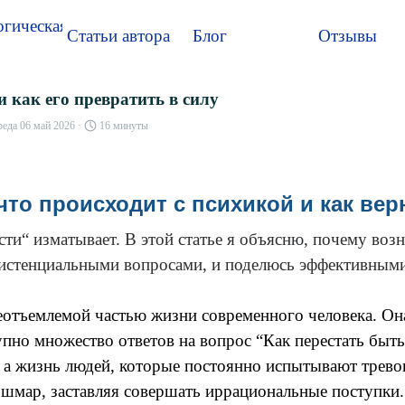
Пропустить меню
гическая
Статьи автора
Блог
Отзывы
▼
▼
ь
и как его превратить в силу
реда 06 май 2026 ·
16 минуты
что происходит с психикой и как ве
ти“ изматывает. В этой статье я объясню, почему воз
экзистенциальными вопросами, и поделюсь эффективным
неотъемлемой частью жизни современного человека. Он
пно множество ответов на вопрос “Как перестать быть
о, а жизнь людей, которые постоянно испытывают трево
ошмар, заставляя совершать иррациональные поступки. 