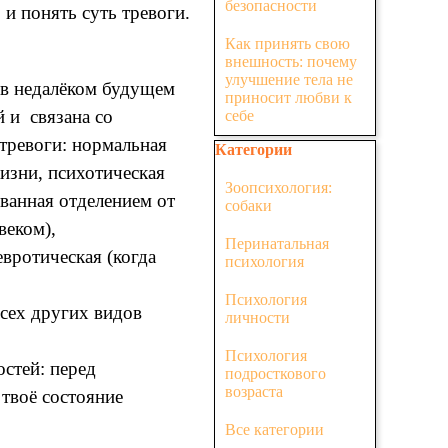
безопасности
и понять суть тревоги.
Как принять свою
внешность: почему
улучшение тела не
 в недалёком будущем
приносит любви к
 и связана со
себе
 тревоги: нормальная
Пропустить блок Категории
Категории
изни, психотическая
Зоопсихология:
ованная отделением от
собаки
веком),
Перинатальная
вротическая (когда
психология
Психология
всех других видов
личности
Психология
стей: перед
подросткового
возраста
 твоё состояние
Все категории