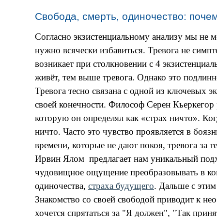
Свобода, смерть, одиночество: поче
Согласно экзистенциальному анализу мы не м
нужно всячески избавиться. Тревога не симпт
возникает при столкновении с 4 экзистенциа
живёт, тем выше тревога. Однако это подлин
Тревога тесно связана с одной из ключевых 
своей конечности. Философ Серен Кьеркегор ра
которую он определял как «страх ничто». Ког
ничто. Часто это чувство проявляется в б
оязн
времени, которые не дают покоя,
тревога за т
Ирвин Ялом предлагает нам уникальный подход
чудовищное ощущение преобразовывать в кон
одиночества,
страха будущего
. Дальше с этим
Знакомство со своей свободой приводит к нео
хочется спрятаться за "Я должен", "Так приня