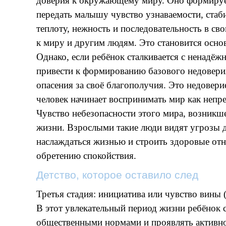
доверия к окружающему миру. Оно формируетс
передать малышу чувство узнаваемости, стаб
теплоту, нежность и последовательность в св
к миру и другим людям. Это становится осно
Однако, если ребёнок сталкивается с ненадёж
привести к формированию базового недоверия
опасения за своё благополучия. Это недовер
человек начинает воспринимать мир как непр
Чувство небезопасности этого мира, возникше
жизни. Взрослыми такие люди видят угрозы д
наслаждаться жизнью и строить здоровые от
обретению спокойствия.
Детство, которое оставило след
Третья стадия: инициатива или чувство вины (
В этот увлекательный период жизни ребёнок 
общественными нормами и проявлять активнос