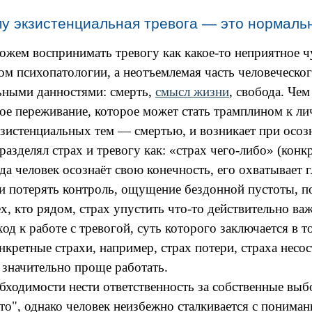
му экзистенциальная тревога — это нормаль
ожем воспринимать тревогу как какое-то неприятное ч
ом психопатологии, а неотъемлемая часть человеческо
льными данностями: смерть,
смысл жизни
, свобода. Чем
ное переживание, которое может стать трамплином к ли
экзистенциальных тем — смертью, и возникает при осоз
зделял страх и тревогу как: «страх чего-либо» (конкр
да человек осознаёт свою конечность, его охватывает 
и потерять контроль, о
щущение бездонной пустоты,
п
ех, кто рядом,
страх упустить что-то действительно ва
 к работе с тревогой, суть которого заключается в т
кретные страхи, например, страх
потери, страха несос
 значительно проще работать.
бходимости нести ответственность за собственные выбо
то", однако человек неизбежно сталкивается с пониман