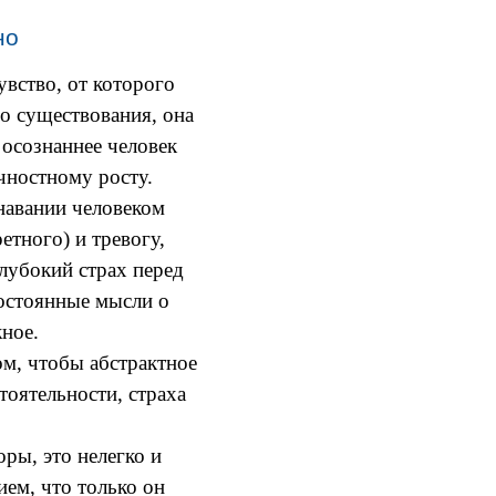
но
увство, от которого
го существования, она
 осознаннее человек
чностному росту.
навании человеком
етного) и тревогу,
глубокий страх перед
остоянные мысли о
жное.
ом, чтобы абстрактное
тоятельности, страха
ры, это нелегко и
ием, что только он