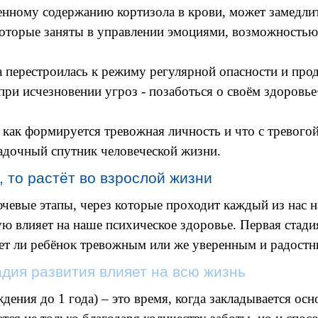
нному содержанию кортизола в крови, может замедлит
которые заняты в управлении эмоциями, возможность
ма перестроилась к режиму регулярной опасности и про
при исчезновении угроз - позаботься о своём здоровье
 как формируется тревожная личность и что с тревогой
адочный спутник человеческой жизни.
, то растёт во взрослой жизни
евые этапы, через которые проходит каждый из нас н
ю влияет на наше психическое здоровье. Первая стади
нет ли ребёнок тревожным или же уверенным и радост
адия развития влияет на всю жизнь
ения до 1 года) – это время, когда закладывается осн