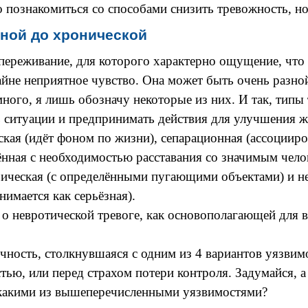
 познакомиться со способами снизить тревожность, но 
вной до хронической
е переживание, для которого характерно ощущение, что
йне неприятное чувство. Она может быть очень разной
ного, я лишь обозначу некоторые из них. И так, типы
ь ситуации и предпринимать действия для улучшения ж
ская (идёт фоном по жизни), сепарационная (ассоциир
ённая с необходимостью расставания со значимым чело
обическая (с определёнными пугающими объектами) и не
нимается как серьёзная).
 о невротической тревоге, как основополагающей для 
чность, столкнувшаяся с одним из 4 вариантов уязвимо
тью, или перед страхом потери контроля. Задумайся, а
 какими из вышеперечисленными уязвимостями?