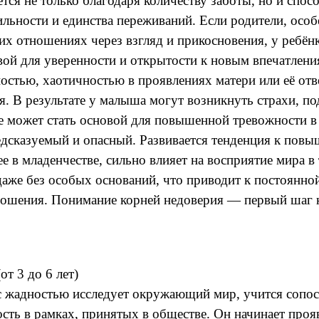
я не только благодаря количеству заботы, но и спос
ильности и единства переживаний. Если родители, осо
оих отношениях через взгляд и прикосновения, у ребён
вой для уверенности и открытости к новым впечатлени
ностью, хаотичностью в проявлениях матери или её от
. В результате у малыша могут возникнуть страхи, по
ие может стать основой для повышенной тревожности в
едсказуемый и опасный. Развивается тенденция к пов
е в младенчестве, сильно влияет на восприятие мира 
аже без особых оснований, что приводит к постоянно
ношения. Понимание корней недоверия — первый шаг к
от 3 до 6 лет)
с жадностью исследует окружающий мир, учится сопос
ть в рамках, принятых в обществе. Он начинает проя