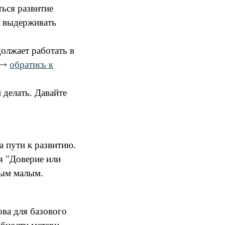
ься развитие
ю выдерживать
должает работать в
⤑
обратись к
 делать. Давайте
а пути к развитию.
я "Доверие или
ным малым.
ова для базового