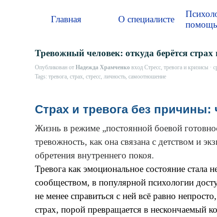
Перейти к контенту
Психоло
Главная
О специалисте
помощ
Тревожный человек: откуда берётся страх 
Опубликован от
Надежда Храмченко
вход
Стресс, тревога и кризисы
· с
Tags:
тревога
,
страх
,
стресс
,
личность
,
самоотношение
Страх и тревога без причины: 
Жизнь в режиме „постоянной боевой готовнос
тревожность, как она связана с детством и 
обретения внутреннего покоя.
Тревога как эмоциональное состояние стала 
сообществом, в популярной психологии досту
не менее справиться с ней всё равно непрост
страх, порой превращается в нескончаемый к