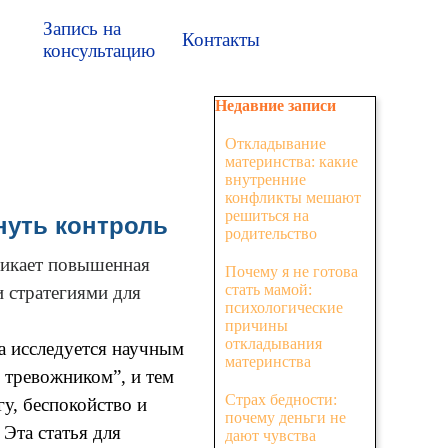
Запись на
Контакты
консультацию
Пропустить блок Недавние з
Недавние записи
Откладывание
материнства: какие
внутренние
конфликты мешают
решиться на
рнуть контроль
родительство
никает повышенная
Почему я не готова
стать мамой:
и стратегиями для
психологические
причины
откладывания
а исследуется научным
материнства
 тревожником”, и тем
Страх бедности:
гу, беспокойство и
почему деньги не
Эта статья для
дают чувства