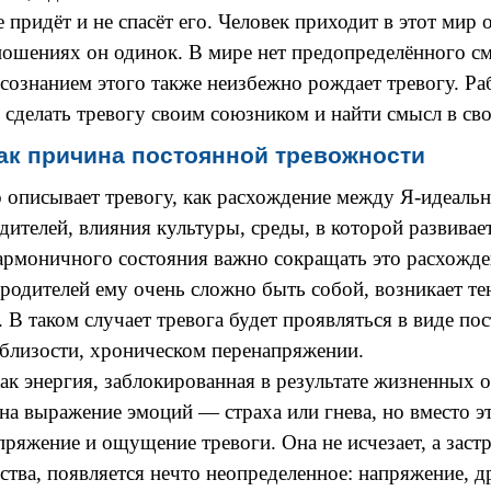
е придёт и не спасёт его. Человек приходит в этот мир 
тношениях он одинок. В мире нет предопределённого см
осознанием этого также неизбежно рождает тревогу.
Ра
 сделать тревогу своим союзником и найти смысл в св
как причина постоянной тревожности
 описывает тревогу, как расхождение между Я-идеаль
ителей, влияния культуры, среды, в которой развивает
гармоничного состояния важно сокращать это расхожде
родителей ему очень сложно быть собой, возникает те
В таком случает тревога будет проявляться в виде
пос
близости,
хроническом
пере
напряжении.
ак энергия, заблокированная в результате жизненных о
на выражение эмоций — страха или гнева, но вместо эт
пряжение и ощущение тревоги. Она не исчезает, а зас
вства, появляется нечто неопределенное: напряжение, 