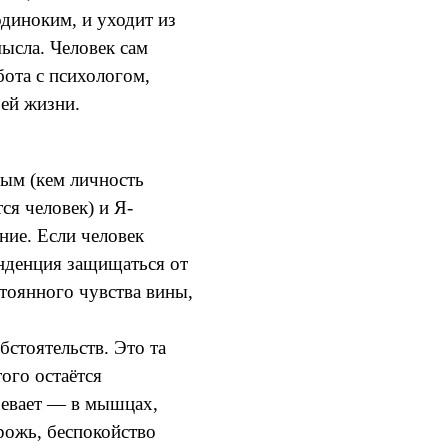
одиноким, и уходит из
ысла. Человек сам
бота с психологом,
оей жизни.
ным (кем личность
ся человек) и Я-
ние. Если человек
нденция защищаться от
тоянного чувства вины,
бстоятельств. Это та
ого остаётся
тревает — в мышцах,
дрожь, беспокойство