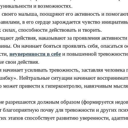
й уникальности и возможностях.
 своего малыша, поощряют его активность и помогаю
вилами, в его сердце зарождается чувство инициативы
 силах, способности действовать и творить.
ещают действия, наказывают за проявления активности
ины. Он начинает бояться проявлять себя, опасаться о
сти,
неуверенности в себе
и повышенной тревожности, 
е свои действия.
и начинает усиливать тревожность, заставляя человека
шибку». Нейтральные ситуации начинают восприниматьс
то может привести к гиперконтролю, навязчивым мысл
 не разрешаются должным образом (формируется недов
ет благоприятную почву для тревожности и других пси
их этапов способствует развитию уверенности, адапти