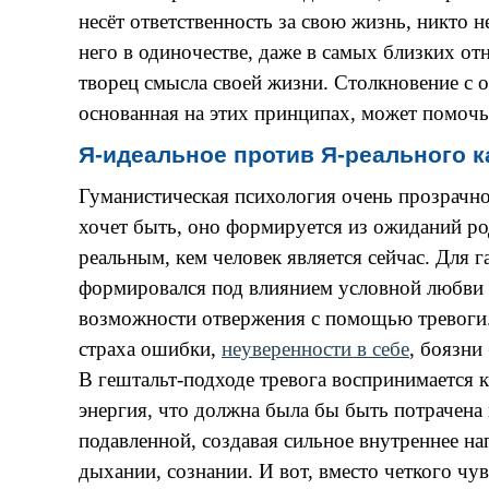
несёт ответственность за свою жизнь, никто н
него в одиночестве, даже в самых близких о
творец смысла своей жизни. Столкновение с 
основанная на этих принципах, может помочь
Я-идеальное против Я-реального 
Гуманистическая психология очень прозрачно
хочет быть, оно формируется из ожиданий род
реальным, кем человек является сейчас. Для 
формировался под влиянием условной любви 
возможности отвержения с помощью тревоги. 
страха
ошибки,
неуверенности
в
себе
,
боязни
В гештальт-подходе тревога воспринимается к
энергия, что должна была бы быть потрачена 
подавленной, создавая сильное внутреннее на
дыхании, сознании. И вот, вместо четкого чу