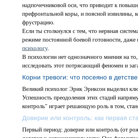
надпочечниковой оси, что приводит к повыше
префронтальной коры, и поясной извилины, 
фрустрацию.
Если ты столкнулся с тем, что нервная систе
режиме постоянной боевой готовности, даже 
психологу
.
В психологии нет однозначного мнения на то,
исследовать этот потрясающий феномен и заг
Корни тревоги: что посеяно в детстве
Великий психолог Эрик Эриксон выделил ключ
Успешность преодоления этих стадий напряму
контроль" играет решающую роль в том, ста
Доверие или контроль: как первая ст
Первый период: доверие или контроль (от рожд