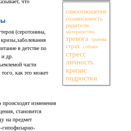
азывает, что
Пропустить блок
самоотношение
созависимость
мы
родители
теров (серотонина,
материнство
тревога
травма
 кризы,заболевания
страх
собаки
итание в детстве по
стресс
 и др.
личность
ъемлемой части
кризис
того, как это может
подростки
то происходят изменения
щения, становится
ду на предмет
о-гипофизарно-