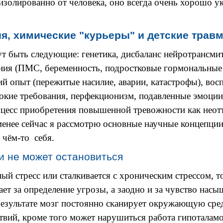
 изолированно от человека, оно всегда очень хорошо ук
я, химические "курьеры" и детские трав
 быть следующие: генетика, дисбаланс нейротрансмит
ия (ПМС, беременность, подростковые гормональные
й опыт (пережитые насилие, аварии, катастрофы), восп
окие требования, перфекционизм, подавленные эмоции
оцесс приобретения повышенной тревожности как неот
менее сейчас я рассмотрю основные научные концепции 
 чём-то себя.
 и не может остановиться
ный стресс или сталкивается с хроническим стрессом, 
ает за определение угрозы, а заодно и за чувство насы
результате мозг постоянно сканирует окружающую сре
ствий, кроме того может нарушиться работа гипоталам