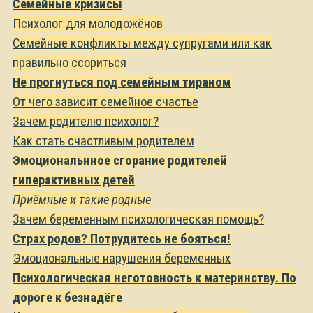
Семейные кризисы
Психолог для молодожёнов
Семейные конфликты между супругами или как
правильно ссориться
Не прогнуться под семейным тираном
От чего зависит семейное счастье
Зачем родителю психолог?
Как стать счастливым родителем
Эмоциональнное сгорание родителей
гиперактивных детей
Приёмные и такие родные
Зачем беременным психологическая помощь?
Страх родов? Потрудитесь не бояться!
Эмоциональные нарушения беременных
Психологическая неготовность к материнству. По
дороге к безнадёге