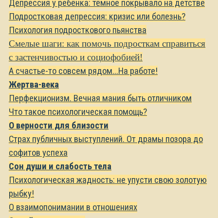
Депрессия у ребёнка: тёмное покрывало на детстве
Подростковая депрессия: кризис или болезнь?
Психология подросткового пьянства
Смелые шаги: как помочь подросткам справиться
с застенчивостью и социофобией!
А счастье-то совсем рядом...На работе!
Жертва-века
Перфекционизм. Вечная мания быть отличником
Что такое психологическая помощь?
О верности для близости
Страх публичных выступлений. От драмы позора до
софитов успеха
Сон души и слабость тела
Психологическая жадность: не упусти свою золотую
рыбку!
О взаимопонимании в отношениях