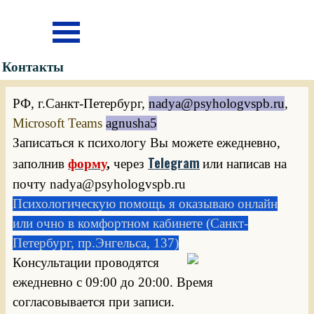
Перейти к контенту
Пропустить меню
Контакты
РФ, г.Санкт-Петербург,
nadya@psyhologvspb.ru
,
Microsoft Teams
agnusha5
Записаться к психологу Вы можете ежедневно,
Telegram
заполнив
форму
,
через
или написав на
почту
nadya@psyhologvspb.ru
Психологическую помощь я оказываю онл
айн
или очно в комфортном кабинете (Санкт-
Петербург, пр.Энгельса, 137)
Консультации проводятся
ежедневно с 09:00 до 20:00. Время
согласовывается при записи.