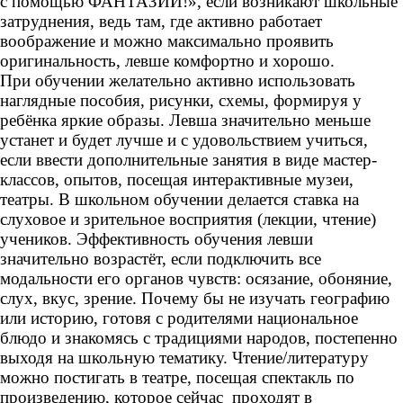
с помощью ФАНТАЗИИ!», если возникают школьные
затруднения, ведь там, где активно работает
воображение и можно максимально проявить
оригинальность, левше комфортно и хорошо.
При обучении желательно активно использовать
наглядные пособия, рисунки, схемы, формируя у
ребёнка яркие образы. Левша значительно меньше
устанет и будет лучше и с удовольствием учиться,
если ввести дополнительные занятия в виде мастер-
классов, опытов, посещая интерактивные музеи,
театры. В школьном обучении делается ставка на
слуховое и зрительное восприятия (лекции, чтение)
учеников. Эффективность обучения левши
значительно возрастёт, если подключить все
модальности его органов чувств: осязание, обоняние,
слух, вкус, зрение. Почему бы не изучать географию
или историю, готовя с родителями национальное
блюдо и знакомясь с традициями народов, постепенно
выходя на школьную тематику. Чтение/литературу
можно постигать в театре, посещая спектакль по
произведению, которое сейчас проходят в