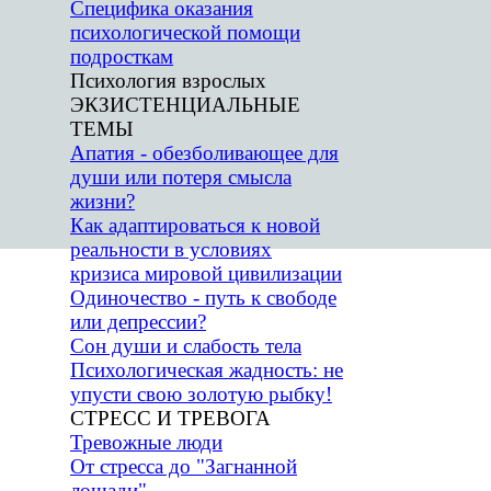
Специфика оказания
психологической помощи
подросткам
Психология взрослых
▼
ЭКЗИСТЕНЦИАЛЬНЫЕ
ТЕМЫ
Апатия - обезболивающее для
души или потеря смысла
жизни?
Как адаптироваться к новой
реальности в условиях
кризиса мировой цивилизации
Одиночество - путь к свободе
или депрессии?
Сон души и слабость тела
Психологическая жадность: не
упусти свою золотую рыбку!
СТРЕСС И ТРЕВОГА
Тревожные люди
От стресса до "Загнанной
лошади"