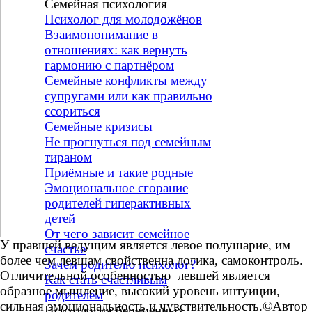
Семейная психология
▼
Психолог для молодожёнов
Взаимопонимание в
отношениях: как вернуть
гармонию с партнёром
Семейные конфликты между
супругами или как правильно
ссориться
Семейные кризисы
Не прогнуться под семейным
тираном
Приёмные и такие родные
Эмоциональное сгорание
родителей гиперактивных
детей
От чего зависит семейное
У правшей ведущим является левое полушарие, им
счастье
более чем левшам свойственна логика, самоконтроль.
Зачем родителю психолог?
Отличительной особенностью левшей является
Как стать счастливым
образное мышление, высокий уровень интуиции,
родителем
сильная эмоциональность и чувствительность.©Автор
Психология беременных
▼