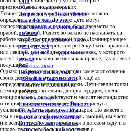
используя технические средства, которые
СПб
приспособлены под праворуких.
Одиночество ребёнка
Левшество и леворукость доподлинно можно
Депрессия у ребёнка: тёмное
определить в 4-5 лет. До этого дети могут
покрывало на детстве
эксперементировать с руками, беря предметы то
Как справиться с истериками у
правой, то левой. Родителю важно не настаивать на
ребёнка
работе какой-то определённой руки. Доминирующее
Агрессия у ребёнка и от чего
полушарие само выберет, кем ребёнку быть: правшой,
дети дерутся
или левшой, или амбидекстром (человек, у которого
Про детские и подростковые
могут быть одинаково активны как правое, так и левое
страхи
полушария).
Ребёнок-тиран
Однако наблюдательные родители замечают отличия
Накрепко спелёнутый. О
своих детей-левш от других детей, ещё до
детской инфантильности
определения доминирующей руки. Дети-левши тонки
Развитие и особенности
в эмоциях, чувствительны, добры сердцем, очень
ребёнка
эмоциональны, они действуют и мыслят нестандартно
Ребёнок левша.
и творчески подходят к игре. Всё это заслуга
Психологические особенности
усиленной работы правого полушария. Но вместе с
Гиперактивные дети. Как
тем у них невысокий самоконтроль эмоций, им часто
выжить и адаптироваться
(не всегда) трудно адаптироваться в детском саду и в
Кризис 3-х лет у ребёнка
школе, поскольку большой коллектив с
Учебная мотивация детей и