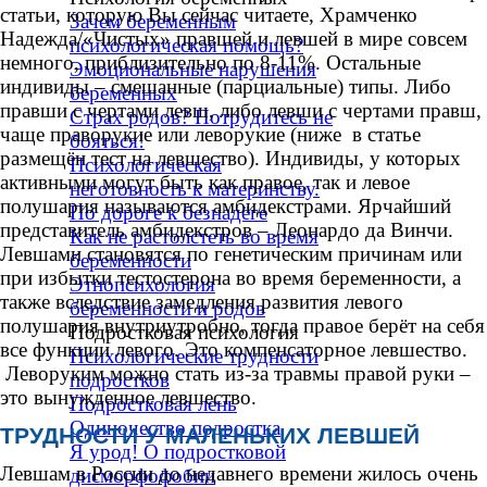
статьи, которую Вы сейчас читаете, Храмченко
Зачем беременным
Надежда/«Чистых» правшей и левшей в мире совсем
психологическая помощь?
немного, приблизительно по 8-11%. Остальные
Эмоциональные нарушения
индивиды – смешанные (парциальные) типы. Либо
беременных
правши с чертами левш, либо левши с чертами правш,
Страх родов? Потрудитесь не
чаще праворукие или леворукие (ниже в статье
бояться!
размещён тест на левшество). Индивиды, у которых
Психологическая
активными могут быть как правое, так и левое
неготовность к материнству.
полушария называются амбидекстрами. Ярчайший
По дороге к безнадёге
представитель амбидекстров – Леонардо да Винчи.
Как не растолстеть во время
Левшами становятся по генетическим причинам или
беременности
при избытки тестостерона во время беременности,
а
Этнопсихология
также вследствие замедления развития
левого
беременности и родов
полушария внутриутробно, тогда правое берёт на себя
Подростковая психология
▼
все функции левого. Это компенсаторное левшество.
Психологические трудности
Леворуким можно стать из-за травмы правой руки –
подростков
это вынужденное левшество.
Подростковая лень
Одиночество подростка
ТРУДНОСТИ У МАЛЕНЬКИХ ЛЕВШЕЙ
Я урод! О подростковой
Левшам в России до недавнего времени жилось очень
дисморфофобии