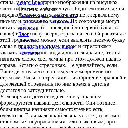
стены, у детей постарше изображения на рисунках
для слабых
часто наползают друг на друга. Родители таких детей
Статьи о собаках
▼
нередко беспокоятся за их тяготение к зеркальному
Лептоспироз у собак: как
письму и рисованию в школе. Их сокровища могут
справиться и защитить
писать зеркально (от последней до первой буквы в
питомца
слове) и/или снизу вверх, справа налево. Справиться с
Блог
этой трудностью можно, если выделять первую букву
Отзывы
слова в прописи красным цветом и стрелочками
Запись на консультацию
указать направление, куда двигаться дальше, чтобы
Контакты
написать слово, свет лампы при этом должен падать
справа. Кстати о стрелочках. Не удивляйтесь, если
Ваше дитя путается с определением времени по
стрелкам. Часы со стрелками – изобретение правшей и
для левшей определять по ним время в детстве
достаточно затруднительно.
У леворуких детей труднее, чем у правшей
формируются навыки деятельности. Они позднее
большинства начинают самостоятельно есть,
одеваться. Если маленький левша устанет, то может
становиться неуправляемым или плаксивым, при
сильных переживаниях – конфликтным и