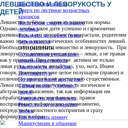
ЛЕВШЕСТВО И ЛЕВОРУКОСТЬ У
Как пережить развод
Вверх по лестнице возрастных
ДЕТЕЙ
кризисов
Левшество ребёнка – один из вариантов нормы.
Жить после смерти близкого
Однако, чтобы такое дитя успешно и гармонично
человека
развивалось, а его способности возрастали, родителям
Выкидыш на раннем сроке
важно знать о психологических особенностях левшей.
беременности
Необходимо различать левшество и леворукость. При
ОТНОШЕНИЯ
леворукости доминирующая рука – левая, а не правая
Созависимые отношения -
как у правшей. При левшестве активна не только
невыносимая любовь
левая рука, но и/или левый глаз, ухо, нога. Иначе
Зависимость от любви.
говоря, доминирует уже целое полушарие (правое) и
Постскриптум
отличия от правшей уже достаточно существенные.
Почему со мной всегда так?
Левое полушарие ответственно за логическое и
Тайная жизнь “удобных”
абстрактное мышление, так как информация им
людей
обрабатывается последовательно, правое
О верности для близости
воспринимает информацию одномоментно,
Ревность - яд и лекарство
посредством целостного восприятия и сразу
любви
формируется образ.
Как пережить измену
Манипуляции в общении