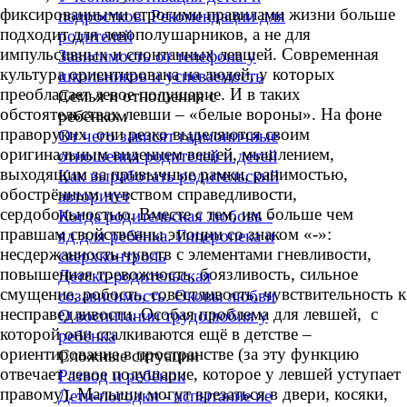
фиксированными строгими правилами жизни больше
подростков. Рекомендации для
подходит для левополушарников, а не для
родителей
импульсивных и спонтанных левшей. Современная
Зависимость от телефона у
культура ориентирована на людей, у которых
школьников и успеваемость
преобладает левое полушарие. И в таких
Семья и отношения с
обстоятельствах левши – «белые вороны». На фоне
ребёнком
праворуких они резко выделяются своим
От чего зависят гармоничные
оригинальным видением вещей, мышлением,
отношения родителей и детей
выходящим за привычные рамки, ранимостью,
Как выработать родительский
обострённым чувством справедливости,
авторитет
сердобольностью. Вместе с тем, им больше чем
Когда родительская любовь -
правшам свойственны эмоции со знаком «-»:
яд для ребёнка. Гиперопека и
несдержанность чувств с элементами гневливости,
сверхконтроль
повышенная тревожность, боязливость, сильное
Детско-родительская
смущение, робость, совестливость, чувствительность к
созависимость. Оковы любви
несправедливости. Особая проблема для левшей, с
О воспитании трудолюбия у
которой они сталкиваются ещё в детстве –
ребёнка
ориентирование в пространстве (за эту функцию
Сложные ситуации
отвечает левое полушарие, которое у левшей уступает
Развод и ребёнок
правому). Малыши могут врезаться в двери, косяки,
Дети-погодки - испытание не