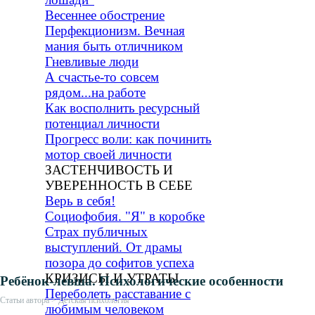
Весеннее обострение
Перфекционизм. Вечная
мания быть отличником
Гневливые люди
А счастье-то совсем
рядом...на работе
Как восполнить ресурсный
потенциал личности
Прогресс воли: как починить
мотор своей личности
ЗАСТЕНЧИВОСТЬ И
УВЕРЕННОСТЬ В СЕБЕ
Верь в себя!
Социофобия. "Я" в коробке
Страх публичных
выступлений. От драмы
позора до софитов успеха
КРИЗИСЫ И УТРАТЫ
Ребёнок-левша. Психологические особенности
Переболеть расставание с
Статьи автора > Детская психология
любимым человеком