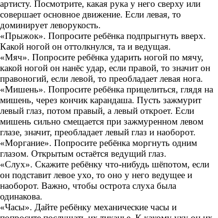
артисту. Посмотрите, какая рука у него сверху или
совершает основное движение. Если левая, то
доминирует леворукость.
«Прыжок». Попросите ребёнка подпрыгнуть вверх.
Какой ногой он оттолкнулся, та и ведущая.
«Мяч». Попросите ребёнка ударить ногой по мячу,
какой ногой он нанёс удар, если правой, то значит он
правоногий, если левой, то преобладает левая нога.
«Мишень». Попросите ребёнка прицелиться, глядя на
мишень, через кончик карандаша. Пусть зажмурит
левый глаз, потом правый, а левый откроет. Если
мишень сильно смещается при зажмуренном левом
глазе, значит, преобладает левый глаз и наоборот.
«Моргание». Попросите ребёнка моргнуть одним
глазом. Открытым остаётся ведущий глаз.
«Слух». Скажите ребёнку что-нибудь шёпотом, если
он подставит левое ухо, то оно у него ведущее и
наоборот. Важно, чтобы острота слуха была
одинакова.
«Часы». Дайте ребёнку механические часы и
попросите послушать их тиканье. К какому уху он их