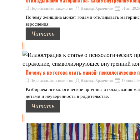
Откладывание материнства: какие внутренние ко
Перинатальная психология
Надежда Храмченко
01 авг 2026
Почему женщина может годами откладывать материнств
взросления.
Читать
Почему я не готова стать мамой: психологические
Перинатальная психология
Надежда Храмченко
17 июл 202
Разбираем психологические причины откладывания мате
детьми и неуверенность в родительстве.
Читать