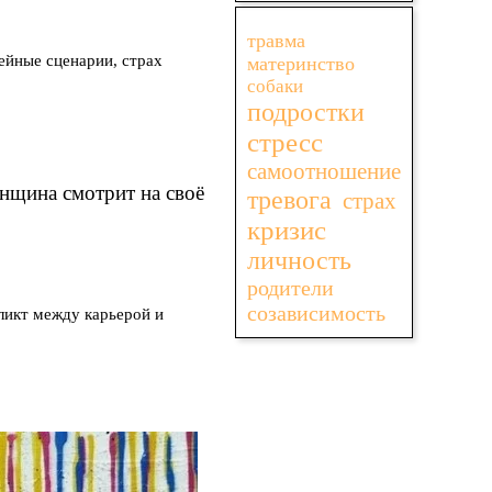
Пропустить блок
травма
ейные сценарии, страх
материнство
собаки
подростки
стресс
самоотношение
тревога
страх
кризис
личность
родители
созависимость
ликт между карьерой и