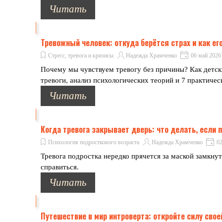
Читать
Тревожный человек: откуда берётся страх и как его
Стресс, тревога и кризисы
Надежда Храмченко
06 май 2026
Почему мы чувствуем тревогу без причины? Как детск
тревоги, анализ психологических теорий и 7 практиче
Читать
Когда тревога закрывает дверь: что делать, если
Психология подросткового возраста
Надежда Храмченко
02
Тревога подростка нередко прячется за маской замкнут
справиться.
Читать
Путешествие в мир интроверта: откройте силу сво