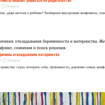
нфликты мешают решиться на родительство
16 минуты
о, даже мечтая о ребёнке? Разбираем внутренние конфликты, сем
 причины откладывания материнства
6
16 минуты
ринства: страх потерять себя, тревожность, давление семьи, конф