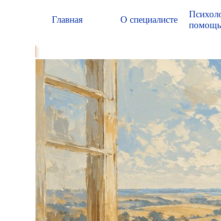
Перейти к контенту
Психоло
Главная
О специалисте
помощ