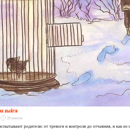
них выйти
20 минуты
испытывают родители: от тревоги и контроля до отчаяния, и как из 