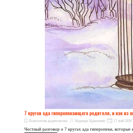
7 кругов ада гиперопекающего родителя, и как из 
Психология родительства
Надежда Храмченко
17 май 2026
Честный разговор о 7 кругах ада гиперопеки, которые 